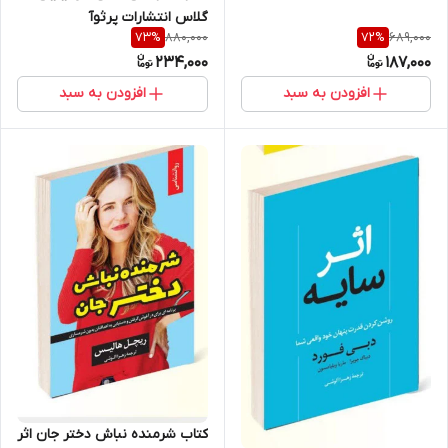
گلاس انتشارات پرثوآ
880,000
689,000
73
%
72
%
234,000
187,000
افزودن به سبد
افزودن به سبد
کتاب شرمنده نباش دختر جان اثر