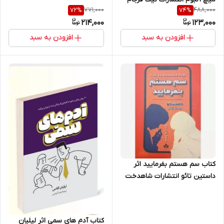
771,000
488,000
72
%
74
%
214,000
123,000
افزودن به سبد
افزودن به سبد
کتاب سم هستم بفرمایید اثر
داستین تائو انتشارات شاهدخت
پاییز
کتاب آدم های سمی اثر لیلیان