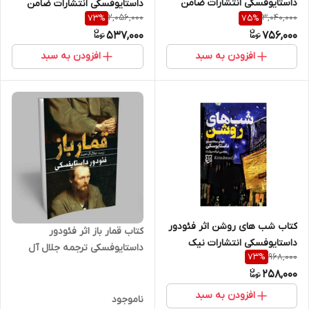
داستایوفسکی انتشارات ضامن
داستایوفسکی انتشارات ضامن
2,056,000
3,040,000
73
%
75
%
متن کامل آهو
آهو
537,000
756,000
افزودن به سبد
افزودن به سبد
کتاب شب های روشن اثر فئودور
کتاب قمار باز اثر فئودور
داستایوفسکی انتشارات نیک
داستایوفسکی ترجمه جلال آل
968,000
73
%
فرجام
احمد انتشارات یوشیتا
258,000
افزودن به سبد
ناموجود