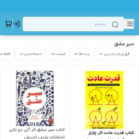
سیر عشق
پربازدیدترین
برندها
قیمت
دسته‌بندی
فقط م
کتاب سیر عشق اثر آلن دو باتن
کتاب قدرت عادت اثر چارلز
انتشارات پارس اندیش