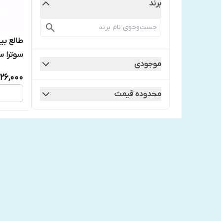
برند
طالع بی
سوترا 
موجودی
26,000
محدوده قیمت