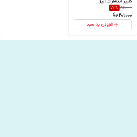
کلییر انتشارات آبیژ
751,000
73
%
201,000
افزودن به سبد