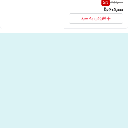
1,259,000
51
%
605,000
افزودن به سبد