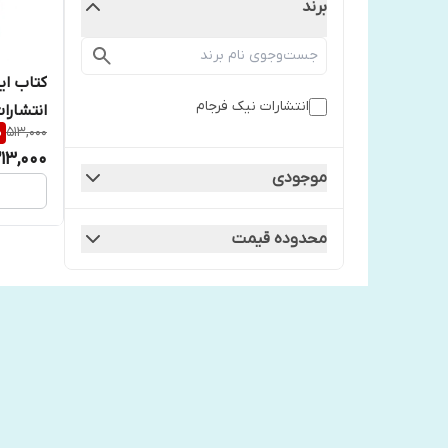
برند
کتاب ای
انتشارات نیک فرجام
انتشارا
%
513,000
213,000
موجودی
محدوده قیمت