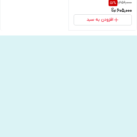
1,259,000
51
%
605,000
افزودن به سبد