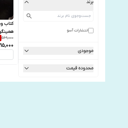
برند
کتاب ود
انتشارات آسو
همینگوی
%
569,000
215,000
موجودی
محدوده قیمت