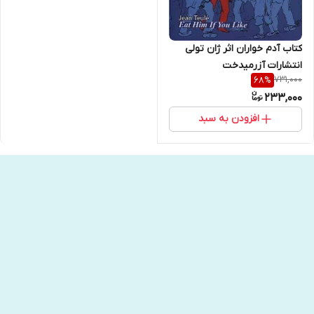
کتاب آدم خواران اثر ژان تولی
انتشارات آزرمیدخت
731,000
68
%
233,000
افزودن به سبد