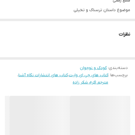
قطع رقعی
موضوع داستان ترسناک و تخیلی
درباره جی ای وایت
جی. ای. وایت نویسنده ی کتاب های کودک و نوجوان در ژانر وحشت
نظرات
است. چهار رمان ازمجموعه ی Thickety او تعداد تحسین و نقد های
زیادی دریافت کرده اند ، از جمله جایزه انتخاب کودکان برای بهترین رمان
نویس جدید.
دسته‌بندی
:
کودک و نوجوان
برچسب‌ها :
کتاب های جی ای وایت
،
کتاب های انتشارات نگاه آشنا
،
مترجم اکرم شکر زاده