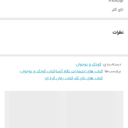
نویسنده:
تای کلر
مترجم:
فاطمه صادقی
نظرات
انتشارات:
نگاه آشنا
قطع:
رقعی
دسته‌بندی
:
کودک و نوجوان
برچسب‌ها :
کتاب های انتشارات نگاه آشنا
،
کتاب کودک و نوجوان
،
نوع جلد:
کتاب های تای کلر
،
کتاب رمان کره ای
شومیز
شابک:
تعداد صفحه:
184