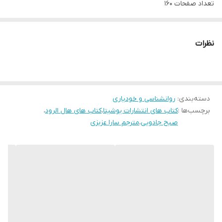
تعداد صفحات 160
جلد شومیز
قطع رقعی
نظرات
مترجم سارا عزیزی
دسته‌بندی
:
روانشناسی و خودیاری
برچسب‌ها :
کتاب های انتشارات یوشیتا
،
کتاب های هال الرود
،
صبح جادویی
،
مترجم سارا عزیزی