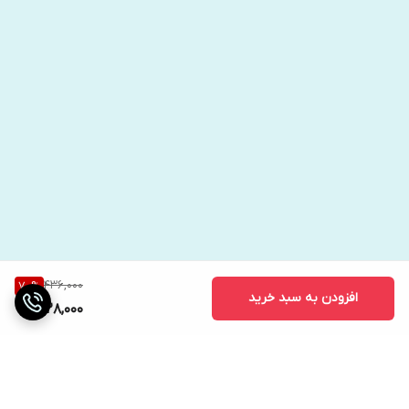
436,000
70
%
افزودن به سبد خرید
128,000