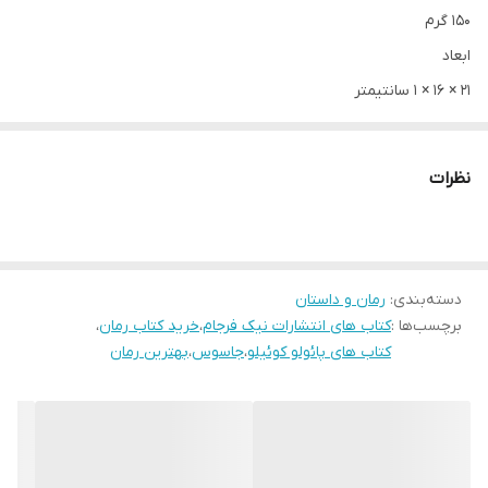
150 گرم
ابعاد
21 × 16 × 1 سانتیمتر
نوع جلد
شومیز
نظرات
تعداد جلد
یک جلد
دسته‌بندی
:
رمان و داستان
برچسب‌ها :
کتاب های انتشارات نیک فرجام
،
خرید کتاب رمان
،
قطع
کتاب های پائولو کوئیلو
،
جاسوس
،
بهترین رمان
رقعی
نویسنده
پائولو کوئیلو