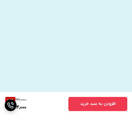
941,000
75
%
افزودن به سبد خرید
234,000