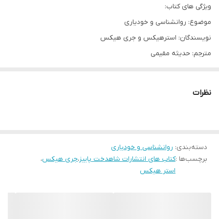
ویژگی های کتاب:
موضوع: روانشناسی و خودیاری
نویسندگان: استرهیکس و جری هیکس
مترجم: حدیثه مقیمی
ناشر: شاهدخت پاییز
نوع جلد و قطع: شومیز رقعی
نظرات
تعداد صفحات : ۲۳۰
معرفی کتاب بخواهید تا به شما داده شود
دسته‌بندی
:
روانشناسی و خودیاری
کتاب بخواهید تا به شما داده شود به قلم استر هیکس و جری هیکس،
برچسب‌ها :
کتاب های انتشارات شاهدخت پاییز
،
جری هیکس
،
راه‌حلی است برای آنچه که می‌خواهید باشید، برای آن طور که می‌خواهید
استر هیکس
زندگی کنید. این کتاب به شما یاد می‌دهد چگونه کاری که خوب است را
انجام دهید، یا از کاری که ناخوشایند است دوری بجویید. تنها کافیست 22
راهکار عملی این اثر را امتحان کنید و نتیجه آن را ببینید.