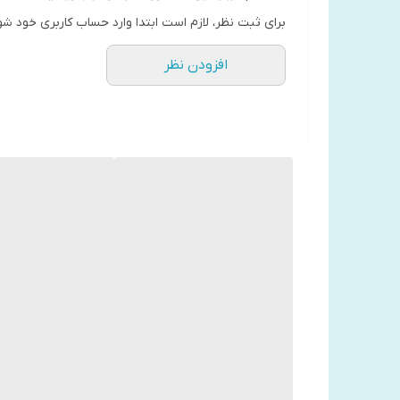
برای ثبت نظر، لازم است ابتدا وارد حساب کاربری خود شو
فلسفه را از موسسه فناوری ماساچوست در رشته علوم کام
افزودن نظر
سال 2011 به عنوان استادیار علوم کامپیوتر به دانشگاه جورج تاون پیوست.
درباره کتاب
کتاب کار عمیق اثر کال نیوپورت انتشارات ندای معاص
هستیم تمرکز شما را نسبت به وظایف و کارهای روزمره‌تان
پیروزمندانه شاهد پیشرفت در کسب و کارتان باشید.
کتاب کار عمیق علاوه بر مطالب گوناگون درباره‌ی موفقیت
راهکارهایی ساده و عملی، به شما کمک می‌کند تا از زمان‌ه
انجام می‌دهند و هر روز نسبت به روز قبل پیشرفت می‌کنن
همچنین مطالعه‌ی بیشتر در این زمینه از اوقات فراغت خو