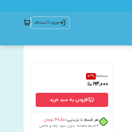
ورود | ثبت‌نام
72
%
706,000
194,000
افزودن به سبد خرید
هر قسط با ترب‌پی:
۴۸٬۵۰۰
تومان
۴ قسط ماهانه. بدون سود، چک و ضامن.