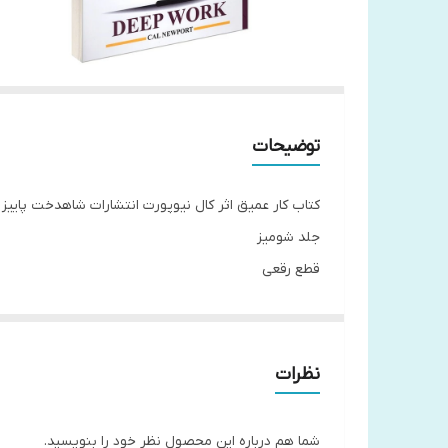
توضیحات
کتاب کار عمیق اثر کال نیوپورت انتشارات شاهدخت پاییز
جلد شومیز
قطع رقعی
تعداد صفحات 216
مترجم عسل کارگر
نظرات
درباره نویسنده
کال نیوپورت استاد علوم کامپیوتر در دانشگاه جورج تاو
شما هم درباره این محصول نظر خود را بنویسید.