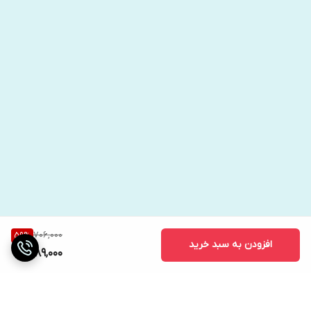
706,000
59
%
افزودن به سبد خرید
289,000