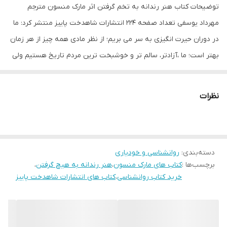
توضیحات کتاب هنر رندانه به تخم گرفتن اثر مارک منسون مترجم
مهرداد یوسفی تعداد صفحه 224 انتشارات شاهدخت پاییز منتشر کرد: ما
در دوران حیرت انگیزی به سر می بریم؛ از نظر مادی همه چیز از هر زمان
بهتر است؛ ما ،آزادتر، سالم تر و خوشبخت ترین مردم تاریخ هستیم ولی
باز می بینیم که اوضاع خیلی خراب است؛ سیاره ما در حال گرم شدن
است دولت ها دارند ورشکست می شوند اقتصادها دارند سرنگون می
نظرات
شوند و بی وقفه به تمام آدم ها در توییتر توهین می شود. در این برهه
تاریخ وقتی چنان دسترسی به تکنولوژی آموزش و ابزارهای ارتباطی
داریم که اجدادمان خوابش را نمی دیدند. بسیاری از ما در بند یک
دسته‌بندی
:
روانشناسی و خودیاری
ناامیدی بیامان گرفتار شده ایم. چه اتفاقی در جریان است؟ اگر کسی
برچسب‌ها :
کتاب های مارک منسون
،
هنر رندانه به هیچ گرفتن
،
بتواند نامی بر این فاجعه نکبت بار عصر حاضر بگذارد و برای حل و فصل
خرید کتاب روانشناسی
،
کتاب های انتشارات شاهدخت پاییز
آن چاره ای بیاندیشد انتشارات شاهد نخست پاییز پخش آوین کتاب، آن
شخص کسی جز مارک منسون نیست. وی در آثار قبلی اش به ما نشان
داد که تکنولوژی باعث شده مـا بـه چیزهایی که نباید اهمیت بدهیم