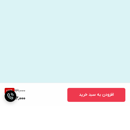
941,000
73
%
افزودن به سبد خرید
252,000