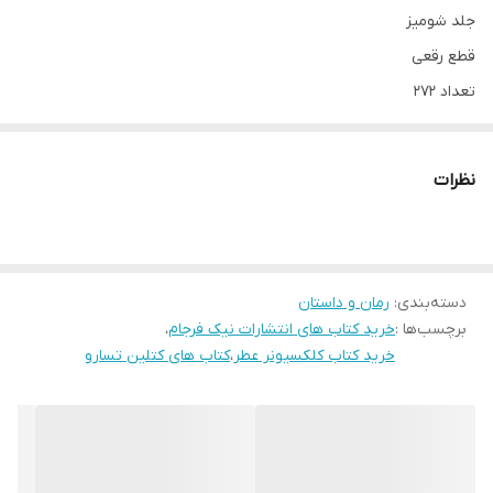
جلد شومیز
قطع رقعی
تعداد 272
مترجم امیر علی فتح الهی
کاغذ بالک
نظرات
موضوع داستان های آمریکایی
دسته‌بندی
:
رمان و داستان
کلکسیونر عطر اثر کتلین تسارو از انتشارات نیک فرجام کاری از مترجم
برچسب‌ها :
خرید کتاب های انتشارات نیک فرجام
،
امیر علی فتح الهی کتاب کلکسیونر عطر رمانی نوشته کتلین تسارو است
خرید کتاب کلکسیونر عطر
،
کتاب های کتلین تسارو
که نخستین بار در سال 2013 چاپ شد. گریس مانرو، زنی جوان در لندن
سال 1955، نامه ای را از پاریس دریافت می کند که به او اطلاع می دهد
زنی فرانسوی به نام اوا که گریس هیچ وقت چیزی درباره اش نشنیده
بوده، به تازگی درگذشته و بخشی از دارایی های خود را برای او به ارث