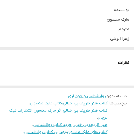
نویسنده
مارک منسون
مترجم
زهرا آلوشی
شابک
۹۷۸-۶۲۲-۶۳۹۵-۵۴-۰
نظرات
ناشر
انتشارات نیک فرجام
قطع
رقعی
دسته‌بندی
:
روانشناسی و خودیاری
برچسب‌ها :
کتاب هنر ظریف بی خیالی
،
کتاب
،
مارک منسون
،
کتاب هنر ظریف بی خیالی اثر مارک منسون انتشارات نیک
کتاب هنر ظریف بی خیالی اثر مارک منسون انتشارات نیک فرجام به شما
فرجام
،
هنر ظریف بی خیالی
،
خرید کتاب روانشناسی
،
نشان می دهد که چگونه با شکست خوردن های پیاپی هم می‌شود
کتاب های مارک منسون
،
بهترین کتاب روانشناسی
،