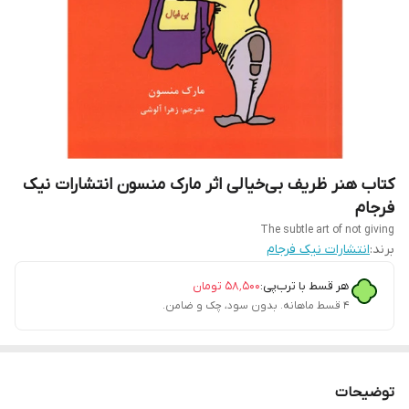
کتاب هنر ظریف بی‌خیالی اثر مارک منسون انتشارات نیک
فرجام
The subtle art of not giving
برند:
انتشارات نیک فرجام
هر قسط با ترب‌پی:
۵۸٬۵۰۰
تومان
۴ قسط ماهانه. بدون سود، چک و ضامن.
توضیحات