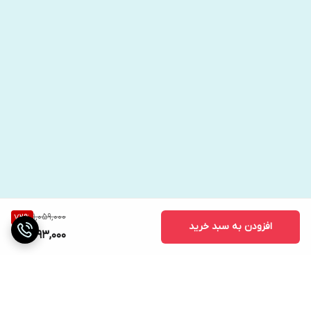
1,059,000
72
%
افزودن به سبد خرید
293,000