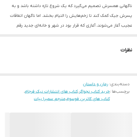
ناگهانی همسرش تصمیم می‌گیرد که یک شروع تازه داشته باشد و به
پسرش جیک کمک کند تا زخم‌هایش را التیام بخشد. اما ناگهان اتفاقات
عجیب آغاز می‌شوند، آغازی که قرار بود در شهر و خانه‌ای جدید رقم
بخورد، اما این شهر جدید تاریخ تاریکی دارد. گزارشات حاکی از این است که
چندین سال پیش یک قاتل زنجیره‌ای با نجواهایی شبانه تعدادی از مردم
نظرات
شهر را می‌رباید و به قتل می‌رساند.
دسته‌بندی
:
رمان و داستان
برچسب‌ها :
خرید کتاب نجواگر
،
کتاب های انتشارات نیک فرجام
،
کتاب های کاترین فوسوم
،
مترجم سمیرا بیات