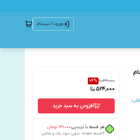
ورود | ثبت‌نام
ام
74
%
2,036,000
524,000
مان
،
افزودن به سبد خرید
هر قسط با ترب‌پی:
۱۳۱٬۰۰۰
تومان
۴ قسط ماهانه. بدون سود، چک و ضامن.