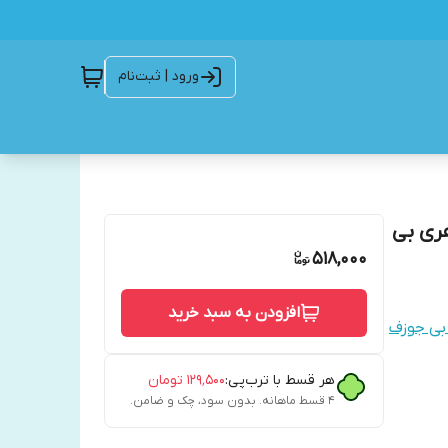
ورود | ثبت‌نام
ری بی
518,000
افزودن به سبد خرید
بی جوزف
هر قسط با ترب‌پی:
۱۲۹٬۵۰۰
تومان
۴ قسط ماهانه. بدون سود، چک و ضامن.