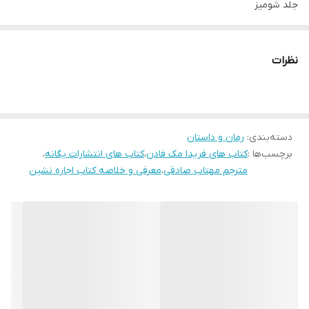
جلد شومیز
قطع رقعی
نظرات
کتاب اجاره نشین (The Tenant) برترین کتاب معمایی و مهیج آمازون
در سال ۲۰۲۵ و تازه‌ترین رمان فریدا مک فادن است که توسط نشر نون
به انتشار می‌رسد. ترکیبی بی‌رحمانه از رازها، دروغ‌ها و شوک‌های
دسته‌بندی
:
رمان و داستان
شگفت‌انگیز؛ ملکه‌ی پیچش‌های داستانی دوباره در «کتاب اجاره نشین»
برچسب‌ها :
کتاب های فریدا مک فادن
،
کتاب های انتشارات یگانه
،
کار خودش را کرد.
مترجم مهتاب صادقی
،
معرفی و خلاصه کتاب اجاره نشین
⁨خلاصه کتاب اجاره نشین اثر فریدا مک فادن
بلیک پورتر روزهای اوج خود را سپری می‌کند، تا اینکه ناگهان کله‌پا
می‌شود. ناگهان از شغلش به عنوان معاون بازاریابی اخراج شده و قادر به
پرداخت اقساط وام مسکن خانۀ با سنگ‌نمای جذاب و مدرنش نیست. او
با نامزدش در آن خانه زندگی می‌کند و حالا به شدت دنبال راهی برای