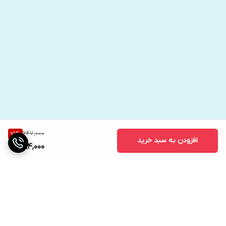
647,000
71
%
افزودن به سبد خرید
184,000