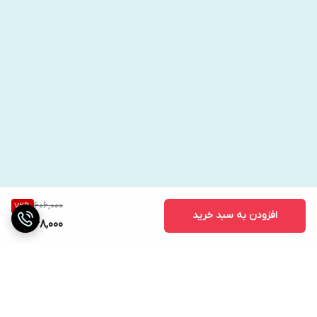
606,000
72
%
افزودن به سبد خرید
168,000