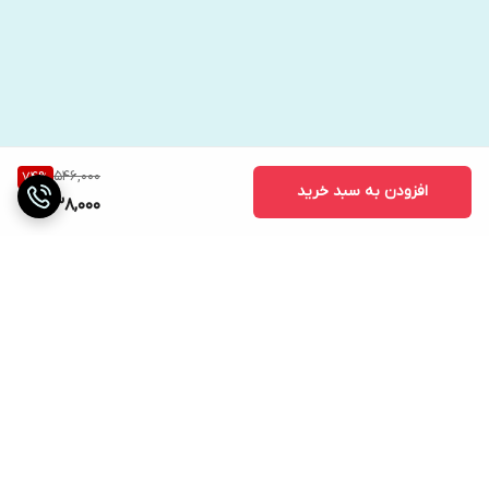
546,000
74
%
افزودن به سبد خرید
138,000
برگشت به بالا