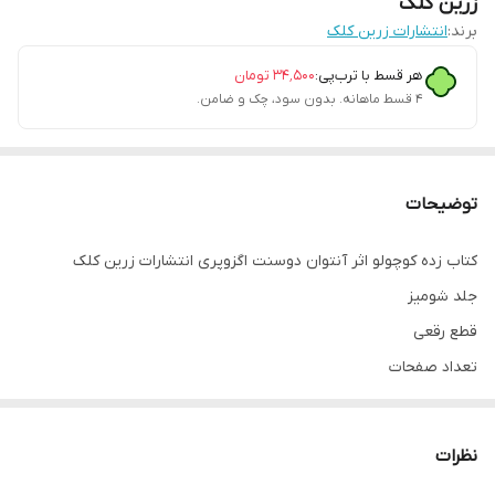
زرین کلک
برند:
انتشارات زرین کلک
هر قسط با ترب‌پی:
۳۴٬۵۰۰
تومان
۴ قسط ماهانه. بدون سود، چک و ضامن.
توضیحات
کتاب زده کوچولو اثر آنتوان دوسنت اگزوپری انتشارات زرین کلک
جلد شومیز
قطع رقعی
تعداد صفحات
مترجم
کاغذ سفید
نظرات