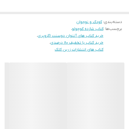
درباره کتاب
این کتاب درباره‌ی یک موجود فضایی‌ است که از سیاره‌ی دیگری می‌آید. و
دسته‌بندی
:
کودک و نوجوان
در حال رفتن از سیاره‌ای به سیاره‌ی دیگر است که وارد زمین می‌شود. و
برچسب‌ها :
کتاب شازده کوچولو
،
در بیابان با خلبانی که راوی داستان نیز هست و هواپیمایش دچار نقص
خرید کتاب های آنتوان دوسنت اگزوپری
،
فنی شده و سقوط کرده، آشنا می‌شود. نام کتاب نیز از اسم همان موجود
خرید کتاب با تخفیف 80 درصدی
،
کتاب های انتشارات زرین کلک
فضایی یعنی «شازده کوچولو» برداشت شده است. «شازده کوچولو»
ماموریت دارد تا از سیاره‌های دیگر اطلاعات جمع‌آوری کند. پس شروع به
صحبت با راوی داستان(خلبان) می‌کند و از وی سوالاتی می‌پرسد. راوی از
اینکه آن موجود فضایی می‌تواند به زبانش صحبت کند بسیار متعجب
می‌شود. سپس شازده شروع به معرفی خود و سیاره‌شان می‌کند و اینکه
از سیاره‌ای می آید که نامش «b612» است. تنها ویژگی‌های آن سیاره وجود
چند آتشفشان و کمی منطقه‌ی سرسبز بود…
اگرچه شازده کوچولو بدون شک متاثر از سبک جنگ جهانی دوم بود، اما