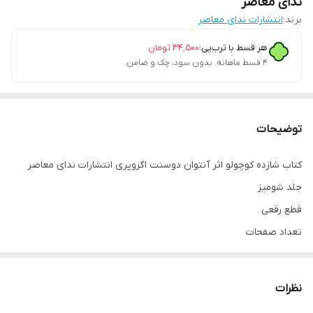
ندای معاصر
برند:
انتشارات ندای معاصر
هر قسط با ترب‌پی:
۳۴٬۵۰۰
تومان
۴ قسط ماهانه. بدون سود، چک و ضامن.
توضیحات
کتاب شازده کوچولو اثر آنتوان دوسنت اگزوپری انتشارات ندای معاصر
جلد شومیز
قطع رقعی
تعداد صفحات
کاغذ سفید
مترجم
نظرات