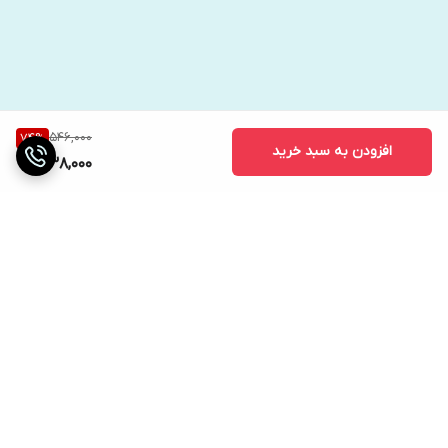
546,000
74
%
افزودن به سبد خرید
138,000
برگشت به بالا