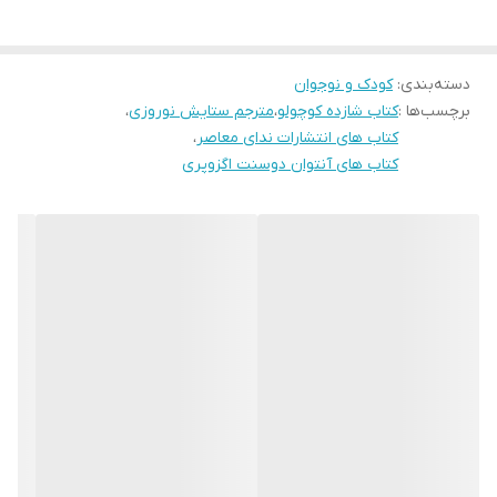
درباره کتاب
این کتاب درباره‌ی یک موجود فضایی‌ است که از سیاره‌ی دیگری می‌آید. و
دسته‌بندی
:
کودک و نوجوان
در حال رفتن از سیاره‌ای به سیاره‌ی دیگر است که وارد زمین می‌شود. و
برچسب‌ها :
کتاب شازده کوچولو
،
مترجم ستایش نوروزی
،
در بیابان با خلبانی که راوی داستان نیز هست و هواپیمایش دچار نقص
کتاب های انتشارات ندای معاصر
،
فنی شده و سقوط کرده، آشنا می‌شود. نام کتاب نیز از اسم همان موجود
کتاب های آنتوان دوسنت اگزوپری
فضایی یعنی «شازده کوچولو» برداشت شده است. «شازده کوچولو»
ماموریت دارد تا از سیاره‌های دیگر اطلاعات جمع‌آوری کند. پس شروع به
صحبت با راوی داستان(خلبان) می‌کند و از وی سوالاتی می‌پرسد. راوی از
اینکه آن موجود فضایی می‌تواند به زبانش صحبت کند بسیار متعجب
می‌شود. سپس شازده شروع به معرفی خود و سیاره‌شان می‌کند و اینکه
از سیاره‌ای می آید که نامش «b612» است. تنها ویژگی‌های آن سیاره وجود
چند آتشفشان و کمی منطقه‌ی سرسبز بود…
اگرچه شازده کوچولو بدون شک متاثر از سبک جنگ جهانی دوم بود، اما