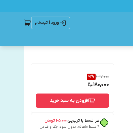
ورود | ثبت‌نام
71
%
637,000
180,000
افزودن به سبد خرید
هر قسط با ترب‌پی:
۴۵٬۰۰۰
تومان
۴ قسط ماهانه. بدون سود، چک و ضامن.