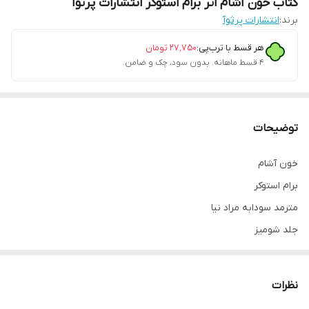
کتاب خون آشام اثر برام استوکر انتشارات پرثوآ
برند:
انتشارات پرثوآ
هر قسط با ترب‌پی:
۲۷٬۷۵۰
تومان
۴ قسط ماهانه. بدون سود، چک و ضامن.
توضیحات
خون آشام
برام استوکر
مترمد سودابه مراد نیا
جلد شومیز
قطع رقعی
ناشر پرثوآ
نظرات