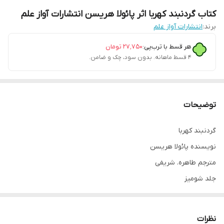
کتاب گردنبند کهربا اثر پائولا هریسن انتشارات آواز علم
برند:
انتشارات آواز علم
هر قسط با ترب‌پی:
۲۷٬۷۵۰
تومان
۴ قسط ماهانه. بدون سود، چک و ضامن.
توضیحات
گردنبند کهربا
نویسنده پائولا هریسن
مترجم طاهره. شریفی
جلد شومیز
قطع رقعی
نظرات