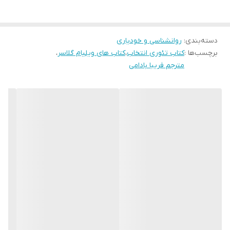
می‏کنند. اساس «تئوری انتخاب» بر این اصل استوار است که‌ تمامی
انسان‏ها به‌ سبب وجود پنج نیاز ژنتیک: بقا، عشق و احساس تعلق خاطر،
دسته‌بندی
:
روانشناسی و خودیاری
قدرت، آزادی و تفریح، برانگیخته می‏شوند. نویسنده‌ در این کتاب توضیح
برچسب‌ها :
کتاب تئوری انتخاب
،
کتاب های ویلیام گلاسر
،
می‏دهد که اگر ما رفتارهای مؤثر و مسئولانه ‏ای انتخاب کنیم، یعنی یاد
مترجم فریبا بادامی
بگیریم هم نیازهای خود را به خوبی برآورده کنیم و هم مانع برآوردن
نیازهای دیگران نشویم؛ خشنود، کامیاب، شاداب و باطراوت خواهیم بود و
همواره زندگی را به دلخواه خودمان به پیش خواهیم برد.
ده اصل بدیهی در ‌تئوری ‌انتخاب
تنها کسی که ‌رفتارش را می‌توانیم ‌کنترل کنیم خود ما هستیم.
تنها چیزی که می‌توانیم به فرد دیگری بدهیم ‌اطلاعات است.
تمام مشکلات دامنه‌دار و پایدار روانشناختی از ‌مشکلات ‌ارتباطی نشأت
می‌گیرد.
وجود این ‌رابطۀ مشکل‌دار، همواره بخشی از زندگی کنونی ماست.