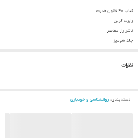
کتاب 48 قانون قدرت
رابرت گرین
ناشر راز معاصر
جلد شومیز
قطع رقعی
نظرات
معرفی کتاب 48 قانون قدرت
یکی از پرفروش‌ترین کتاب‌های موفقیت و خودسازی در سرتاسر کشورهای
جهان، کتاب 48 قانون قدرت، اثر رابرت گرین است. این اثر، قابل استفاده
دسته‌بندی
:
روانشناسی و خودیاری
برای تمام کسانی است که خواهان قدرت هستند یا می‌خواهند خود را در
برابر قدرت دیگران تجهیز کنند. نویسنده در این کتاب به شما می‌آموزد
که چگونه در تمام عرصه‌های زندگی قدرتمند شوید.