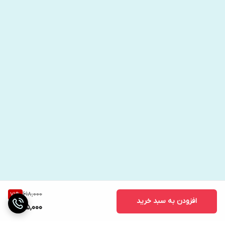
618,000
71
%
افزودن به سبد خرید
175,000