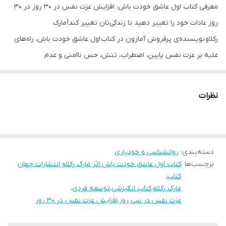
معرفی کتاب اول عاشق خودت باش: افزایش عزت نفس در 30 روز در 30
روز عادات خود را تغییر دهید تا زندگی‌تان تغییر کند! مارک
رکلاو نویسنده‌‌ی پرفروش آمازون در کتاب اول عاشق خودت باش، راه‌های
غلبه بر عزت نفس پایین، اضطراب، تنش، حس ناامنی و عدم
اعتمادبه‌نفس را به شما می‌آموزد. درباره‌ی کتاب اول عاشق خودت باش:
انسان چیزی نیست جز عزت نفس؛ جغرافیای بیرونی آدمی تغییر نمی‌کند،
نظرات
مگر اینکه فرد از درون، خودش را تغییر دهد و این تغییر در گرو شناخت
خویش و رسیدن به عزت نفس است. با شناخت حقیقت درونی خود،
حقیقت خدا و حقیقت جهان هستی می‌توانید به عزت نفس دست پیدا
دسته‌بندی
:
روانشناسی و خودیاری
کنید. همه‌چیز به درون شما بستگی دارد. طرز نگاه شماست که دنیای
برچسب‌ها :
کتاب اول عاشق خودت باش اثر مارک رکلاو انتشارات جهان
بیرونتان را می‌سازد. جهان، آیینه‌ی باورهای درونی شماست. انسان‌های با
کتاب
،
عزت نفس بالا بسیار قدرتمندند و در هر اتفاقی به دنبال پیام آن هستند.
مارک رکلاو
،
کتاب انگیزشی
،
توسعه فردی
،
عزت نفس در سی روز
،
افزایش عزت نفس در ۳۰ روز
آن‌ها می‌دانند هیچ مسئله‌ای اتفاقی رخ نمی‌دهد و تمام مسائل حاوی
درس و پیامی برای رشدشان است. حالا یک اتاق را در نظر بگیرید که