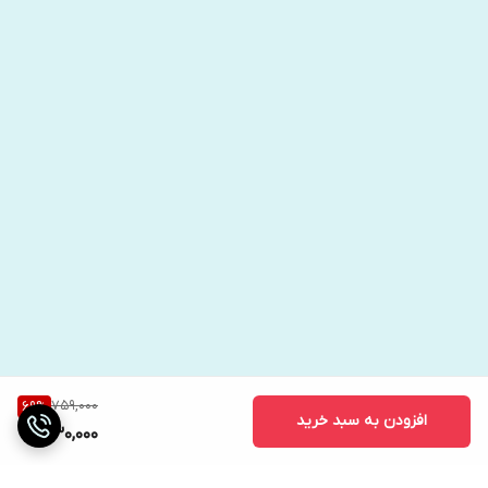
759,000
69
%
افزودن به سبد خرید
230,000