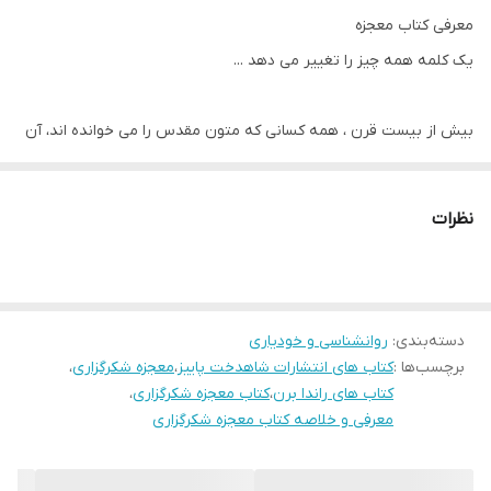
معرفی کتاب معجزه
یک کلمه همه چیز را تغییر می دهد ...
بیش از بیست قرن ، همه کسانی که متون مقدس را می خوانده اند، آن
را عرفانی و گیج کننده دانسته و به عبارتی درک درستی از مفهوم آن
بدست نیاورده اند. فقط تعداد معدودی از مردم در طول تاریخ فهمیده
نظرات
اند که کلمات معما هستند و زمانی که شما بتوانید این معما را حل کنید
دنیای جدیدی از شگفتی و رمز و راز آسمانی به روی شما باز خواهد شد.
درواقع شکر و سپاس سه مرحله دارد: اول، شکرگزاری قلبی؛ یعنی تفکر
دسته‌بندی
:
روانشناسی و خودیاری
درباره ی نعمت و خشنودی از آن. دوم، شکرگزاری زبانی که ثناگویی از
برچسب‌ها :
کتاب های انتشارات شاهدخت پاییز
،
معجزه شکرگزاری
،
نعمت دهنده ی اصلی و تشکر از واسطه ی فیض است. و سوم،
کتاب های راندا برن
،
کتاب معجزه شکرگزاری
،
شکرگزاری اعضا و جوارح، یعنی قدردانی در برابر نعمت، که در اصل همان
معرفی و خلاصه کتاب معجزه شکرگزاری
شکرگزاری عملی است و جایگاهی خاص دارد.