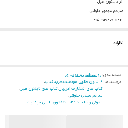
اثر ناپلئون هیل
مترجم مهدی حلوائی
تعداد صفحات 295
جلد شومیز
قطع رقعی
نظرات
معرفی کتاب"۱۶قانون طلایی موفقیت the law of success in sixteen
lessons" اثر ناپلئون هیل:
دسته‌بندی
:
روانشناسی و خودیاری
کتاب «۱۶ قانون طلایی موفقیت» نوشته‌ی ناپلئون هیل، یکی از آثار
برچسب‌ها :
16 قانون طلایی موفقیت
،
خرید کتاب
،
کلاسیک در زمینه‌ی موفقیت و خودسازی است که به بررسی اصول و
کتاب های انتشارات آذربیان
،
کتاب های ناپلئون هیل
،
قوانین اساسی برای دستیابی به موفقیت‌های بزرگ در زندگی می‌پردازد.
مترجم مهدی حلوائی
،
معرفی و خلاصه کتاب 16 قانون طلایی موفقیت
این کتاب به تازگی توسط سمیرا بیات ترجمه شده و توسط انتشارات
ایرمان منتشر گردیده است. ناپلئون هیل با استفاده از تجربیات شخصی و
مصاحبه‌هایش با افراد موفق، به خوانندگان کمک می‌کند تا بتوانند با