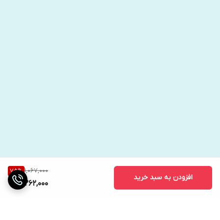
دهد که هنوز هم در دنیای امروز معتبر و کاربردی هستند.
جملاتی برکزیده از کتاب:
●"موفقیت نتیجه‌ی تصمیم‌گیری‌های درست و پیگیری مداوم
آن‌هاست."
● "هر انسانی می‌تواند با تمرکز بر اهدافش، به هر چیزی که بخواهد
دست یابد."
● "ترس بزرگ‌ترین مانع بر سر راه موفقیت است؛ باید یاد بگیریم که
چگونه بر ترس‌هایمان غلبه کنیم."
1,067,000
75
%
افزودن به سبد خرید
262,000
● "ایجاد عادات مثبت کلید دستیابی به موفقیت پایدار است."
●"هر فردی باید باور کند که می‌تواند موفق شود؛ این باور اولین گام