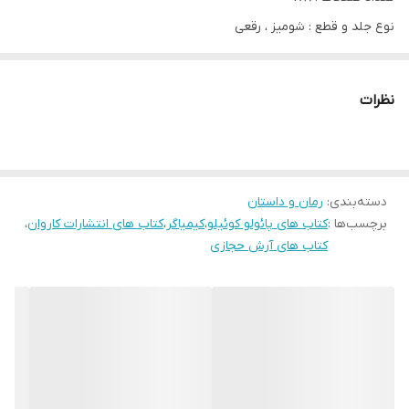
نوع جلد و قطع : شومیز ، رقعی
معرفی کتاب کیمیاگر اثر پائولو کوئیلو
نظرات
کتاب کیمیاگر با در هم آمیختن جادو، عرفان، خرد و شگفتی به رمانی
کلاسیک در عصر مدرن تبدیل شده است. میلیون ها نسخه از این رمان
فوق العاده موفق در سراسر جهان به فروش رسیده و پائولو کوئیلو با
دسته‌بندی
:
رمان و داستان
خلق این اثر، توانسته زندگی مخاطبین بی شماری را دگرگون سازد. رمان
برچسب‌ها :
کتاب های پائولو کوئیلو
،
کیمیاگر
،
کتاب های انتشارات کاروان
،
کیمیاگر، داستان اسرارآمیز پسری چوپان و آندلسی به نام سانتیاگو را
کتاب های آرش حجازی
روایت می کند که رویای یافتن گنج را در سر می پروراند. او به همین
منظور پا به سفر می گذارد اما دست سرنوشت، گنجی به مراتب باارزش
تر و واقعی تر از تصور او را بر سر راهش قرار می دهد. سفر سانتیاگو،
خرد غایی گوش کردن به حرف دل را یادآور می شود و به ما می آموزد
چگونه قدر فرصت های معدود زندگی را بهتر بدانیم و از همه مهمتر،
چگونه رویاهایمان را دنبال کنیم.