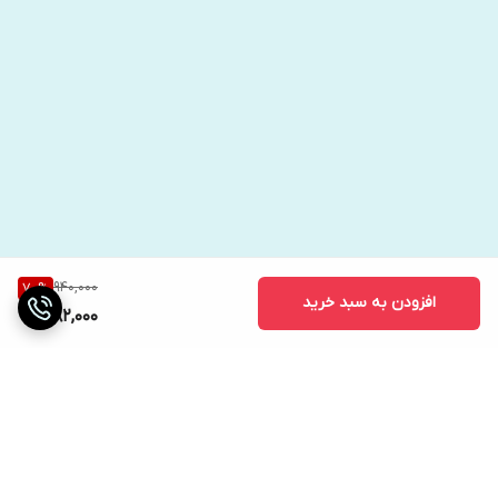
940,000
70
%
افزودن به سبد خرید
282,000