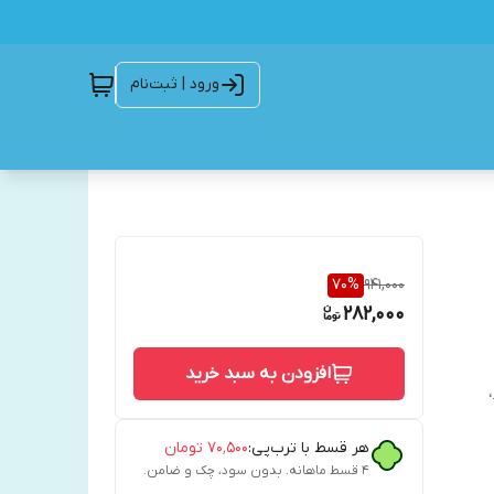
ورود | ثبت‌نام
70
%
941,000
282,000
افزودن به سبد خرید
،
هر قسط با ترب‌پی:
۷۰٬۵۰۰
تومان
۴ قسط ماهانه. بدون سود، چک و ضامن.