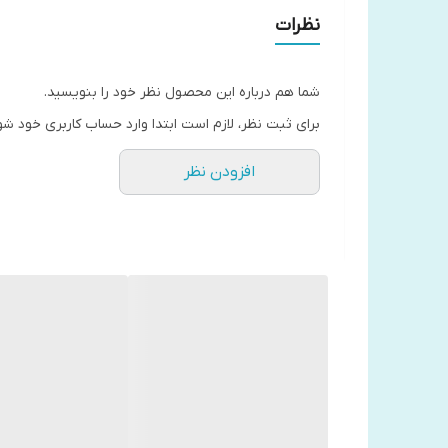
آثار برات
نظرات
تعداد صفحات
شما هم درباره این محصول نظر خود را بنویسید.
36
برای ثبت نظر، لازم است ابتدا وارد حساب کاربری خود شو
افزودن نظر
سایز کتاب
خشتی
نوع جلد
شومیز
درباره ی خواص درمانی کتاب های رنگ آمیزی بزرگسالان 
براساس اعلام سازمان هنر درمانی آمریکا، هنر درمانی ن