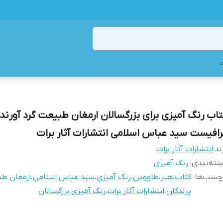
تاب رنگ آمیزی برای بزرگسالان ارمغان طبیعت گرد آورنده
رافیست سید عباس اسلامی انتشارات آثار برات
ند:
انتشارات آثار برات
ته‌بندی
:
رنگ آمیزی
چسب‌ها :
کتاب
،
هنر
،
طاووس
،
رنگ آمیزی
،
سید عباس اسلامی
،
ارمغان ط
پرندگان
،
انتشارات آثار برات
،
رنگ آمیزی بزرگسالان