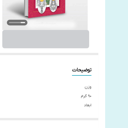
توضیحات
وزن
90 گرم
ابعاد
20 × 20 سانتیمتر
ناشر