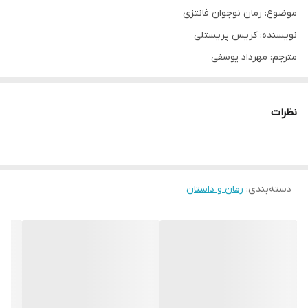
موضوع: رمان نوجوان فانتزی
نویسنده: کریس پریستلی
مترجم: مهرداد یوسفی
ناشر: ایرمان
تعداد صفحه: 128
نظرات
سال انتشار: 1401
نوع جلد: شومیز
نوع کاغذ: بالک
دسته‌بندی
:
رمان و داستان