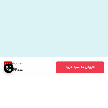
488,000
75
%
افزودن به سبد خرید
122,000