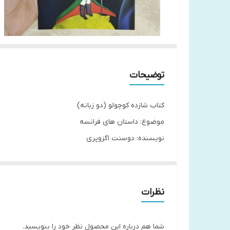
توضیحات
کتاب شازده کوچولو (دو زبانه)
موضوع: داستان های فرانسه
نویسنده: دوسنت اگزوپری
ناشر: نیک فرجام
مترجم: زهرا آلوشی
تعداد صفحه: 160 مصور
نظرات
سال چاپ: 1402
نوع جلد: شومیز
شما هم درباره این محصول نظر خود را بنویسید.