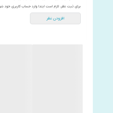
نوع صفحه: کاغذ بالک
برای ثبت نظر، لازم است ابتدا وارد حساب کاربری خود شو
افزودن نظر
درباره کتاب
این کتاب درباره‌ی یک موجود فضایی‌ است که از سیاره‌ی د
و هواپیمایش دچار نقص فنی شده و سقوط کرده، آشنا می‌
سیاره‌های دیگر اطلاعات جمع‌آوری کند. پس شروع به صحب
سرسبز بود…
اگرچه شازده کوچولو بدون شک متاثر از سبک جنگ جهانی 
عنوان ارجاع به آلمان نازی تعبیر می‌شود. اما نمادهای 