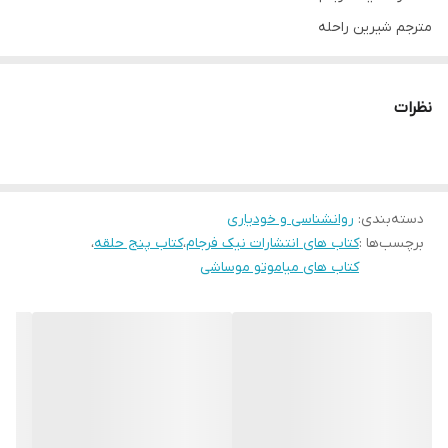
مترجم شیرین راحله
تعداد صفحات 136
کاغذ بالک اروپایی
نظرات
پخش کتاب مال
دسته‌بندی
:
روانشناسی و خودیاری
برچسب‌ها :
کتاب های انتشارات نیک فرجام
،
کتاب پنج حلقه
،
کتاب های میاموتو موساشی