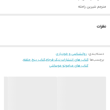
مترجم شیرین راحله
تعداد صفحات 136
کاغذ بالک اروپایی
نظرات
پخش کتاب مال
دسته‌بندی
:
روانشناسی و خودیاری
برچسب‌ها :
کتاب های انتشارات نیک فرجام
،
کتاب پنج حلقه
،
کتاب های میاموتو موساشی