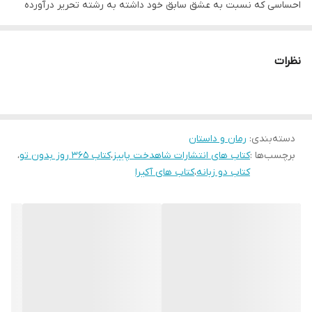
احساسی که نسبت به عشق سابق خود داشته به رشته تحریر درآورده
است. این کتاب حدودا 200 صفحه‌ای، حس نویسنده از روز اول و لحظات
پر درد جدایی تا زمانی که با این موضوع کنار می آید و به آرامش می‌رسد
نظرات
را به صورت اشعار و جملات کاملاً احساسی بیان کرده است.
عده‌ی زیادی از ما از ترس اینکه مبادا فردی احساساتی و ضعیف قلمداد
دسته‌بندی
:
رمان و داستان
شویم و مورد تمسخر قرار بگیریم مهر و محبتی که نسبت به دیگران
برچسب‌ها :
کتاب های انتشارات شاهدخت پاییز
،
کتاب 365 روز بدون تو
،
داریم را نشان نمی‌دهیم. این امتناع از ابراز احساسات باعث می‌شود تا
کتاب دو زبانه
،
کتاب های آکیرا
موهبت فوق‌العاده ارزشمند دوستی‌های عمیق را از دست بدهیم. واقعا
چقدر زندگی ما لذتبخش تر و پربارتر می‌شد. به شرطی جرأت ابراز محبت
و احساس درونی خود به دیگران، مخصوصاً کسی که عاشقانه دوستش
داریم را داشته باشیم!
❤❤❤❤❤