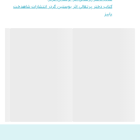
اما در نهایت نتوانست تحمل کند و خود را تسلیم مرگ کرد. او وقت زیادی
کتاب دختر پرتقالی اثر یوستین گردر انتشارات شاهدخت
پاییز
برای پدری کردن‌ در حق تنها پسرش را نداشت و هر لحظه ممکن بود که
مرگ به سراغش بیاید. سرانجام تصمیم گرفت که برای فرزندش نامه‌ای
طولانی بنویسد تا سال‌ها بعد آن را بخواند و از او درس زندگی بیاموزد.