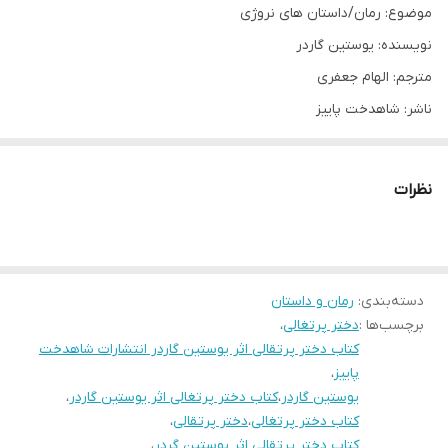
موضوع: رمان/داستان های نروژی
نویسنده: یوستین گاردر
مترجم: الهام جعفری
ناشر: شاهدخت پاییز
نوع جلد و قطع: شومیز رقعی
نظرات
درباره کتاب
کتاب دختر پرتقالی اثر یوستین گوردر انتشارات شاهدخت پاییز، روایت
دسته‌بندی
:
رمان و داستان
پسری 15 ساله است که در چهار سالگی پدرش را به خاطر بیماری
برچسب‌ها :
دختر پرتغالی
،
صعب‌العلاجی از دست داد و حالا به طور اتفاقی با دست نوشته‌ای از او
کتاب دختر پرتقالی اثر یوستین گاردر انتشارات شاهدخت
مواجه می‌شود.
پاییز
،
یوستین گاردر
،
کتاب دختر پرتغالی اثر یوستین گاردر
،
کتاب دختر پرتغالی
،
دختر پرتقالی
،
پدر او پزشکی شریف بود و برای زنده ماندن‌ با بیماری‌اش بسیار جنگید،
کتاب دختر پرتقالی اثر یوستین گردر
،