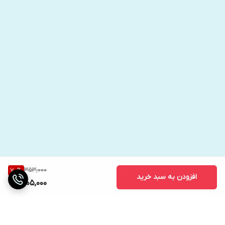
353,000
70
%
افزودن به سبد خرید
105,000