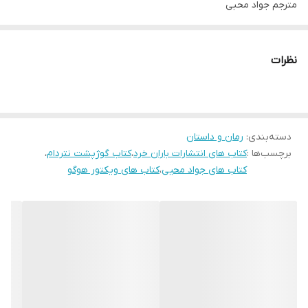
مترجم جواد محبی
جلد شومیز
قطع رقعی
نظرات
تعداد صفحات 495
دسته‌بندی
:
رمان و داستان
برچسب‌ها :
کتاب های انتشارات باران خرد
،
کتاب گوژپشت نتردام
،
کتاب های جواد محیی
،
کتاب های ویکتور هوگو