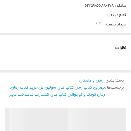
شابک : 978-6225986688
قطع : رقعی
تعداد صفحه : 424
سال انتشار شمسی : 1402
سال انتشار میلادی : 2022
نظرات
نوع جلد : شومیز
قسمت هایی از کتاب دختر مهتاب (لذت متن)
دسته‌بندی
:
رمان و داستان
احساس کردم حفره ای که در قلبم بود بیشتر باز شد. بی اختیار در آسمان
برچسب‌ها :
بهترین کتاب رمان
،
کتاب های سولین تن
،
خرید کتاب رمان
،
شب چشم گرداندم و ماه را پیدا کردم و گذاشتم نور روشن و ملایمش بر
رمان کودک و نوجوانان
،
کتاب های انتشارات شاهدخت پاییز
صورتم بتابد و مرهم دردم شود. یاد مادرم افتادم و او را در ماه مجسم
کردم، بعد چشم هایم را بستم و ناخن هایم را کف دستم فرو کردم. نه،
اجازه نمی دادم سایه ی این عشق نافرجام بر سرم سنگینی کند؛ من بیشتر
از این ها بودم. خانواده ای داشتم که به یادشان باشم و آرزوهایی که به