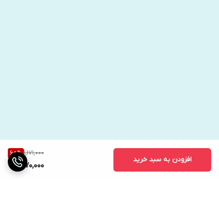
1,171,000
68
%
افزودن به سبد خرید
370,000