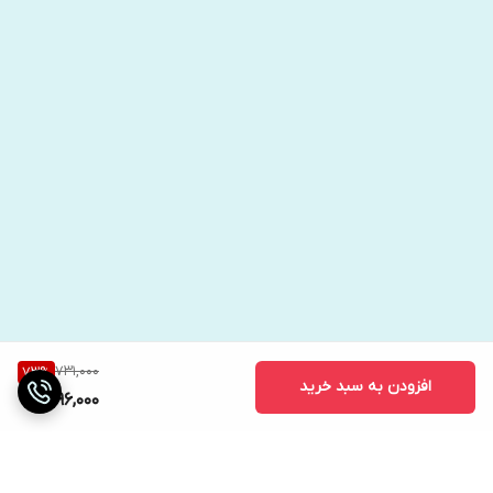
731,000
73
%
افزودن به سبد خرید
196,000