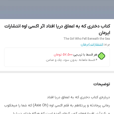
کتاب دختری که به اعماق دریا افتاد اثر اکسی اوه انتشارات
ایرمان
The Girl Who Fell Beneath the Sea
برند:
انتشارات ایرمان
هر قسط با ترب‌پی:
۵۷٬۵۰۰
تومان
۴ قسط ماهانه. بدون سود، چک و ضامن.
توضیحات
درباره‌ی کتاب دختری که به اعماق دریا افتاد
رمانی پرحادثه و پرتلاطم به قلم اکسی اوه (Axie Oh) که شما را میخکوب
می‌کند! در افسانه‌های کهن کره‌ای آمده است که هرگاه خدای دریا با