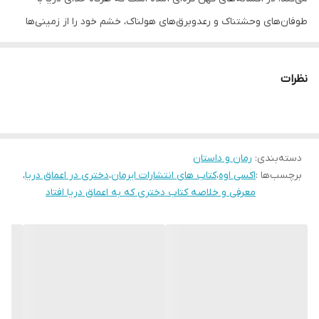
طوفان‌های وحشتناک و رعد‌و‌برق‌های هولناک، خشم خود را از زمینی‌ها
نشان داد، باید با قربانی کردن عروس دریا او را به آرامش برسانیم. هر
سال وقتی که طوفان‌های سهمگین دریایی ساحل را به زیر آب می‌برد،
نظرات
مردم دختری را به‌عنوان عروس دریا انتخاب کرده و به پیشگاه او تقدیم
می‌کنند تا به این شکل از نابودی سایر انسان‌ها جلوگیری کنند. ماجرای
کتاب دختری که به اعماق دریا افتاد (The Girl Who Fell Beneath the
Sea) براساس همین افسانه و واکنش مردم در برابر آن جلو می‌رود.
دسته‌بندی
:
رمان و داستان
برچسب‌ها :
اکسی اوه
،
کتاب های انتشارات ایرمان
،
دختری در اعماق دریا
،
معرفی و خلاصه کتاب دختری که به اعماق دریا افتاد