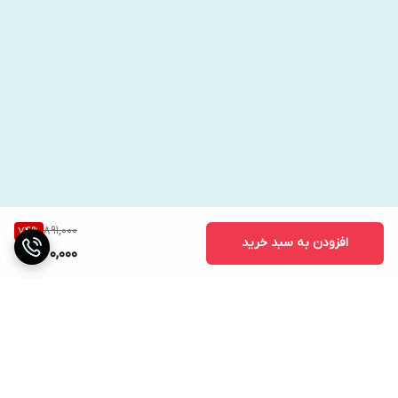
891,000
74
%
افزودن به سبد خرید
230,000