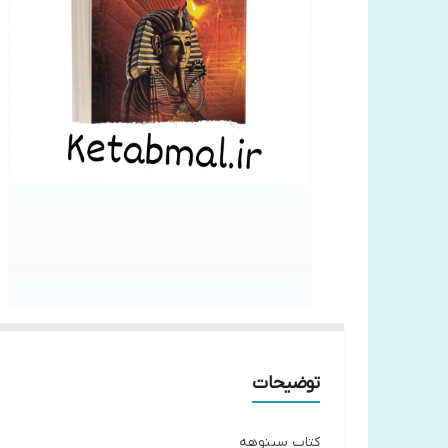
توضیحات
کتاب سینوهه